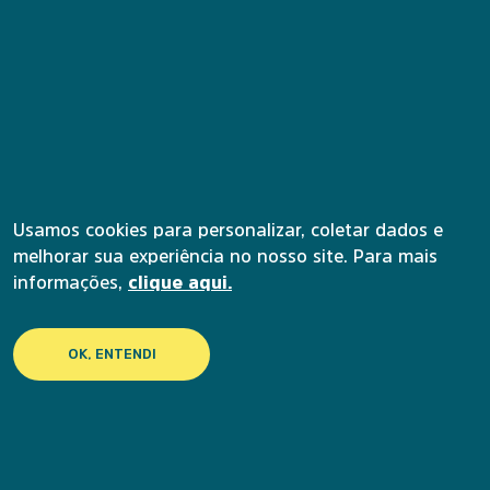
Central de atendimento
Usamos cookies para personalizar, coletar dados e
(31) 4003-3126
melhorar sua experiência no nosso site. Para mais
E-mail
informações,
clique aqui.
contato@uapi.institutoanimaeducacao.org.br
Nossas redes sociais
OK, ENTENDI
Facebook
YouTube
Instagram SP
Instagram BH