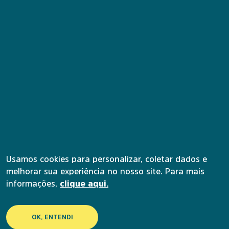
Central de atendimento
(31) 4003-3126
E-mail
contato@uapi.institutoanimaeducacao.org.br
Usamos cookies para personalizar, coletar dados e
melhorar sua experiência no nosso site. Para mais
Nossas redes sociais
informações,
clique aqui.
Facebook
YouTube
OK, ENTENDI
Instagram SP