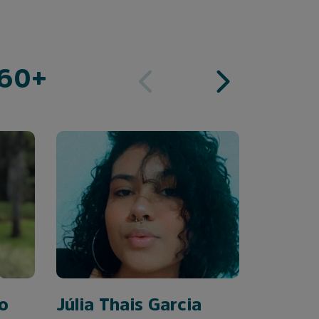
 60+
o
Júlia Thais Garcia
Anna L