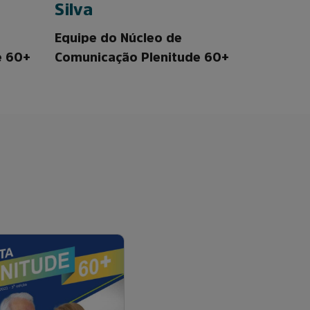
Silva
Gomes
Equipe do Núcleo de
Equipe d
e 60+
Comunicação Plenitude 60+
Comunica