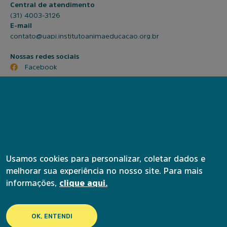
Central de atendimento
(31) 4003-3126
E-mail
contato@uapi.institutoanimaeducacao.org.br
Nossas redes sociais
Facebook
YouTube
Instagram SP
Instagram BH
© 2024 Universidade Aberta à Pessoa Idosa. Todos os direitos
reservados.
Política de privacidade
Termos de serviço
Usamos cookies para personalizar, coletar dados e
melhorar sua experiência no nosso site. Para mais
informações,
clique aqui.
OK, ENTENDI
Acesse nossas redes sociais