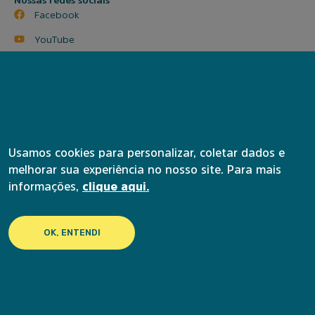
Facebook
YouTube
Instagram SP
Instagram BH
© 2024 Universidade Aberta à Pessoa Idosa. Todos os direitos
reservados.
Política de privacidade
Termos de serviço
Usamos cookies para personalizar, coletar dados e
melhorar sua experiência no nosso site. Para mais
informações,
clique aqui.
Acesse nossas redes sociais
OK, ENTENDI
Copyright © 2022 - Ânima Educação. Todos os direitos reservados. Instituto Ânima |
UAPI